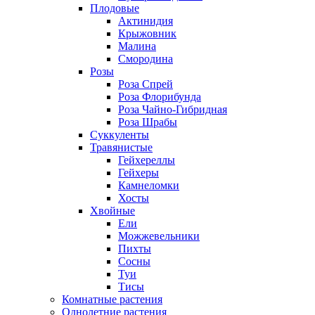
Плодовые
Актинидия
Крыжовник
Малина
Смородина
Розы
Роза Спрей
Роза Флорибунда
Роза Чайно-Гибридная
Роза Шрабы
Суккуленты
Травянистые
Гейхереллы
Гейхеры
Камнеломки
Хосты
Хвойные
Ели
Можжевельники
Пихты
Сосны
Туи
Тисы
Комнатные растения
Однолетние растения