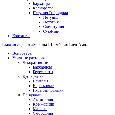
Бархатцы
Калибрахоа
Петуния Гибридная
Петуния
Потуния
Светотуния
Сурфиния
Контакты
Главная страница
Малина Штамбовая Глен Ампл
Все товары
Уличные растения
Декоративные
Барбарисы
Бересклеты
Кустарники
Вейгелы
Вересковые
Пузыреплодники
Плодовые
Актинидия
Крыжовник
Малина
Смородина