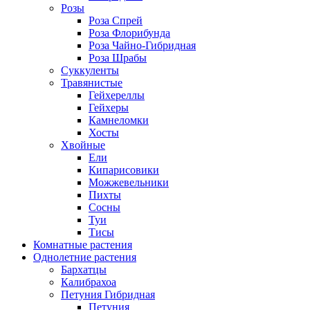
Розы
Роза Спрей
Роза Флорибунда
Роза Чайно-Гибридная
Роза Шрабы
Суккуленты
Травянистые
Гейхереллы
Гейхеры
Камнеломки
Хосты
Хвойные
Ели
Кипарисовики
Можжевельники
Пихты
Сосны
Туи
Тисы
Комнатные растения
Однолетние растения
Бархатцы
Калибрахоа
Петуния Гибридная
Петуния