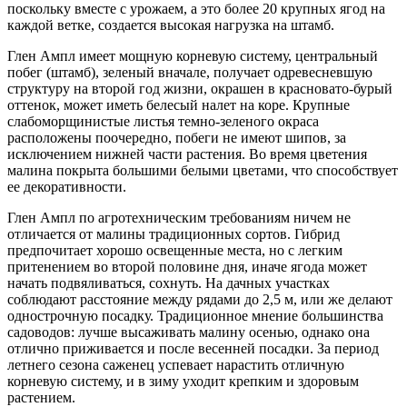
поскольку вместе с урожаем, а это более 20 крупных ягод на
каждой ветке, создается высокая нагрузка на штамб.
Глен Ампл имеет мощную корневую систему, центральный
побег (штамб), зеленый вначале, получает одревесневшую
структуру на второй год жизни, окрашен в красновато-бурый
оттенок, может иметь белесый налет на коре. Крупные
слабоморщинистые листья темно-зеленого окраса
расположены поочередно, побеги не имеют шипов, за
исключением нижней части растения. Во время цветения
малина покрыта большими белыми цветами, что способствует
ее декоративности.
Глен Ампл по агротехническим требованиям ничем не
отличается от малины традиционных сортов. Гибрид
предпочитает хорошо освещенные места, но с легким
притенением во второй половине дня, иначе ягода может
начать подвяливаться, сохнуть. На дачных участках
соблюдают расстояние между рядами до 2,5 м, или же делают
однострочную посадку. Традиционное мнение большинства
садоводов: лучше высаживать малину осенью, однако она
отлично приживается и после весенней посадки. За период
летнего сезона саженец успевает нарастить отличную
корневую систему, и в зиму уходит крепким и здоровым
растением.