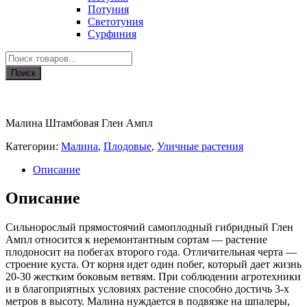
Потуния
Светотуния
Сурфиния
Поиск
товаров
Поиск
Малина Штамбовая Глен Ампл
Категории:
Малина
,
Плодовые
,
Уличные растения
Описание
Описание
Сильнорослый прямостоячий самоплодный гибридный Глен
Ампл относится к неремонтантным сортам — растение
плодоносит на побегах второго года. Отличительная черта —
строение куста. От корня идет один побег, который дает жизнь
20-30 жестким боковым ветвям. При соблюдении агротехники
и в благоприятных условиях растение способно достичь 3-х
метров в высоту. Малина нуждается в подвязке на шпалеры,