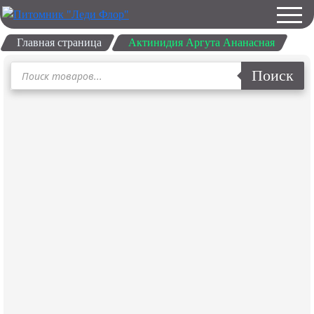
Главная страница
Актинидия Аргута Ананасная
Поиск
Поиск
товаров