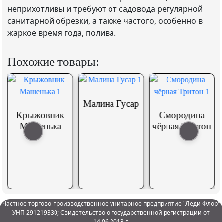
неприхотливы и требуют от садовода регулярной
санитарной обрезки, а также частого, особенно в
жаркое время года, полива.
Похожие товары:
Малина Гусар
к
Смородина
чёрная Тритон
Малина
Штамбовая
Глен Ампл
Частное торгово-производственное унитарное предприятие "Леди Флор"
УНП 291219330; Свидетельство о государственной регистрации от
14.06.2013 г.