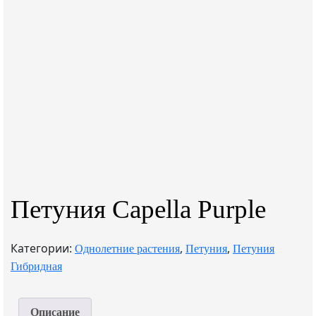
Петуния Capella Purple
Категории:
,
,
Однолетние растения
Петуния
Петуния
Гибридная
Описание