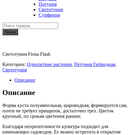
Потуния
Светотуния
Сурфиния
Поиск
товаров
Поиск
Светотуния Fiona Flash
Категории:
Однолетние растения
,
Петуния Гибридная
,
Светотуния
Описание
Описание
Форма куста полуампельная, шаровидная, формируется сам,
почти не требует прищипок, достаточно трех. Цветок
крупный, по срокам цветения ранние.
Благодаря неприхотливости культура подходит для
начинающих садоводов. Ее можно встретить в открытом