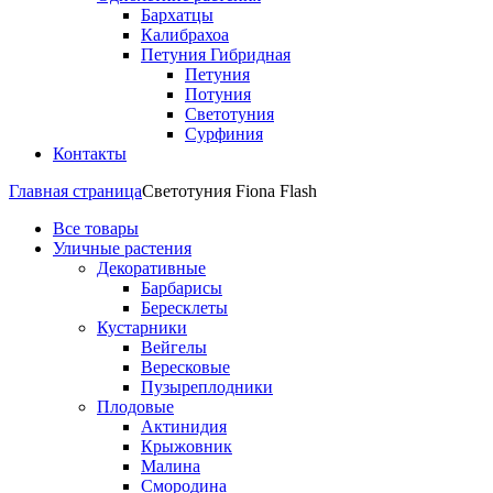
Бархатцы
Калибрахоа
Петуния Гибридная
Петуния
Потуния
Светотуния
Сурфиния
Контакты
Главная страница
Светотуния Fiona Flash
Все товары
Уличные растения
Декоративные
Барбарисы
Бересклеты
Кустарники
Вейгелы
Вересковые
Пузыреплодники
Плодовые
Актинидия
Крыжовник
Малина
Смородина