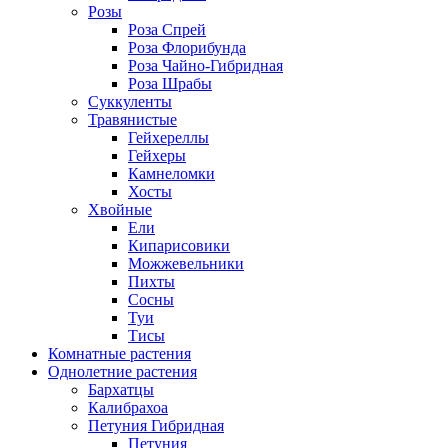
Розы
Роза Спрей
Роза Флорибунда
Роза Чайно-Гибридная
Роза Шрабы
Суккуленты
Травянистые
Гейхереллы
Гейхеры
Камнеломки
Хосты
Хвойные
Ели
Кипарисовики
Можжевельники
Пихты
Сосны
Туи
Тисы
Комнатные растения
Однолетние растения
Бархатцы
Калибрахоа
Петуния Гибридная
Петуния