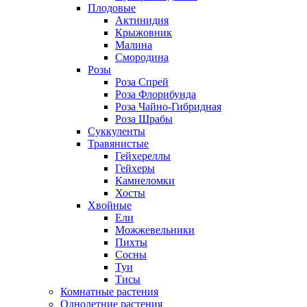
Плодовые
Актинидия
Крыжовник
Малина
Смородина
Розы
Роза Спрей
Роза Флорибунда
Роза Чайно-Гибридная
Роза Шрабы
Суккуленты
Травянистые
Гейхереллы
Гейхеры
Камнеломки
Хосты
Хвойные
Ели
Можжевельники
Пихты
Сосны
Туи
Тисы
Комнатные растения
Однолетние растения