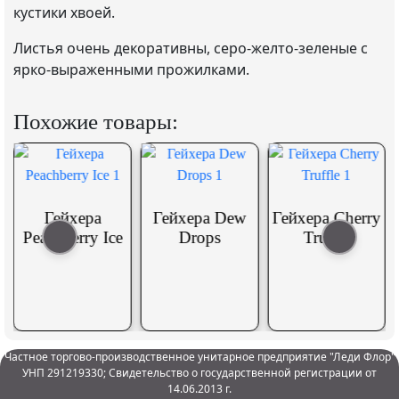
кустики хвоей.
Листья очень декоративны, серо-желто-зеленые с
ярко-выраженными прожилками.
Похожие товары:
Гейхера
Гейхера Dew
Гейхера Cherry
Peachberry Ice
Drops
Truffle
Частное торгово-производственное унитарное предприятие "Леди Флор"
УНП 291219330; Свидетельство о государственной регистрации от
14.06.2013 г.