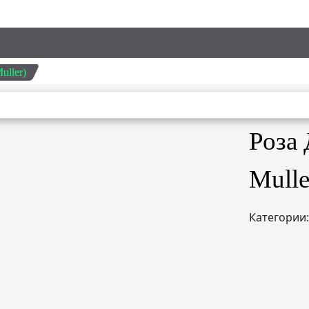
uller)
Роза 
Mulle
Категории