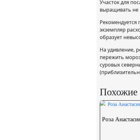
Участок для пос
выращивать не р
Рекомендуется п
экземпляр расхо
образует невысо
На удивление, р
пережить мороз
суровых северны
(приблизительно
Похожие 
Роза Анастасия (Anastasia)