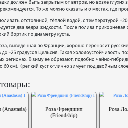
адки должен быть закрытым от ветров, но возле глухих 
екомендуется. То же можно сказать и о местах, где пр
оливать отстоянной, тёплой водой, с температурой +20
дуется два ведра жидкости. После полива прикорневая 
кий бортик по диаметру куста.
оза, выведенная во Франции, хорошо переносит русские
 до –25 градусов Цельсия. Такая холодоустойчивость п
х регионах. В зиму ее обрезают, подобно чайно-гибрид
 60 см). Крепкий куст отлично зимует под двойным сло
товары:
Роза Френдшип
Роза Лолита (Lolita)
(Friendship)