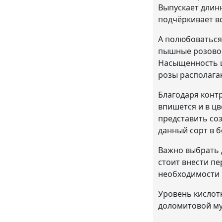
Выпускает длин
подчёркивает в
А полюбоваться
пышные розово-
Насыщенность цв
розы располагаю
Благодаря контр
впишется и в ц
представить со
данный сорт в б
Важно выбрать 
стоит внести п
необходимости 
Уровень кислот
доломитовой му