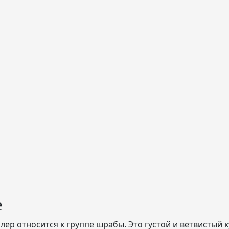
е
ер относится к группе шрабы. Это густой и ветвистый к