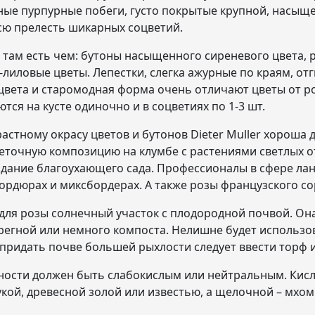
ные пурпурные побеги, густо покрытые крупной, насыще
сю прелесть шикарных соцветий.
 там есть чем: бутоны насыщенного сиреневого цвета, 
лиловые цветы. Лепестки, слегка ажурные по краям, от
ета и старомодная форма очень отличают цветы от роз 
тся на кусте одиночно и в соцветиях по 1-3 шт.
астному окрасу цветов и бутонов Dieter Muller хороша
веточную композицию на клумбе с растениями светлых о
здание благоухающего сада. Профессионалы в сфере л
ордюрах и миксбордерах. А также розы французского со
для розы солнечный участок с плодородной почвой. Она
ерегной или немного компоста. Нелишне будет использ
придать почве большей рыхлости следует ввести торф и
ности должен быть слабокислым или нейтральным. Кис
кой, древесной золой или известью, а щелочной – мхом