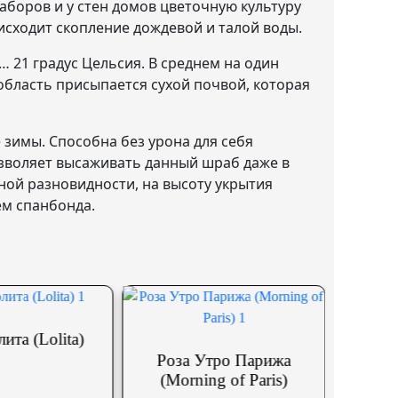
заборов и у стен домов цветочную культуру
оисходит скопление дождевой и талой воды.
… 21 градус Цельсия. В среднем на один
область присыпается сухой почвой, которая
 зимы. Способна без урона для себя
озволяет высаживать данный шраб даже в
ной разновидности, на высоту укрытия
ем спанбонда.
Роза Утро Парижа
Роза Грин Фэшн (G
(Morning of Paris)
Fashion)