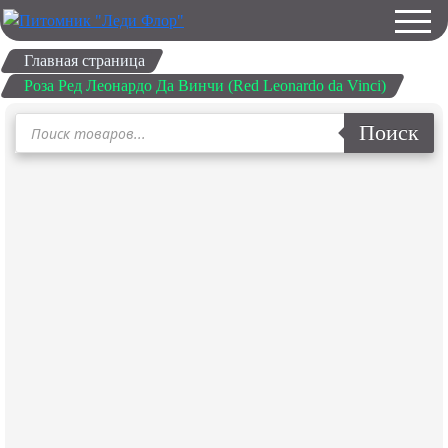
Главная страница
Роза Ред Леонардо Да Винчи (Red Leonardo da Vinci)
Поиск
Поиск
товаров