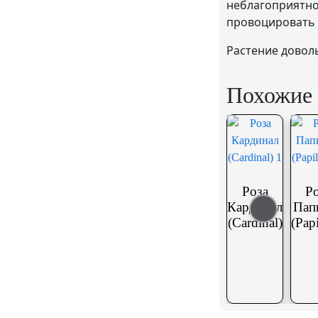
неблагоприятно
провоцировать 
Растение довол
Похожие 
Роза
Р
Кардинал
Пап
(Сardinal)
(Pap