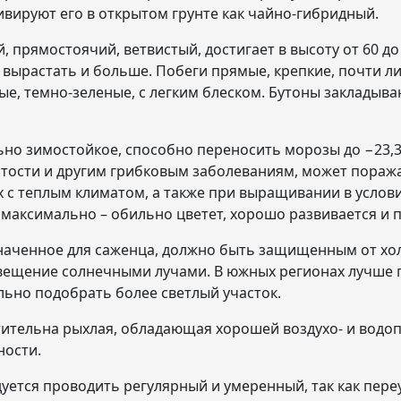
ивируют его в открытом грунте как чайно-гибридный.
, прямостоячий, ветвистый, достигает в высоту от 60 до
 вырастать и больше. Побеги прямые, крепкие, почти 
ые, темно-зеленые, с легким блеском. Бутоны закладыва
ьно зимостойкое, способно переносить морозы до −23,3
стости и другим грибковым заболеваниям, может пораж
ах с теплым климатом, а также при выращивании в усло
максимально – обильно цветет, хорошо развивается и п
наченное для саженца, должно быть защищенным от хол
вещение солнечными лучами. В южных регионах лучше п
льно подобрать более светлый участок.
ительна рыхлая, обладающая хорошей воздухо- и водо
ности.
уется проводить регулярный и умеренный, так как пер