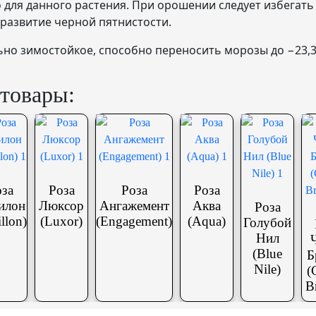
 для данного растения. При орошении следует избегать
развитие черной пятнистости.
ьно зимостойкое, способно переносить морозы до −23,3
товары:
оза
Роза
Роза
Роза
илон
Люксор
Ангажемент
Аква
Роза
illon)
(Luxor)
(Engagement)
(Aqua)
Голубой
Нил
(Blue
Б
Nile)
(
B