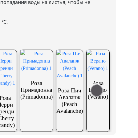
 попадания воды на листья, чтобы не
 ℃.
Роза
Роза
Примадонна
Верано
Роза Пич
(Primadonna)
(Verano)
Аваланж
Роза
(Peach
Черри
Avalanche)
ренди
Cherry
randy)