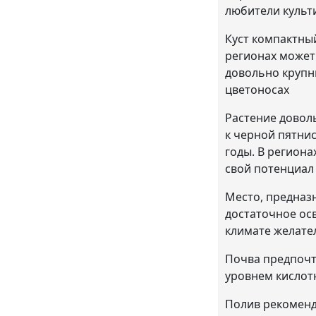
любители культ
Куст компактный
регионах может
довольно крупн
цветоносах
Растение довол
к черной пятни
годы. В регион
свой потенциал 
Место, предназ
достаточное ос
климате желате
Почва предпочт
уровнем кислот
Полив рекоменд