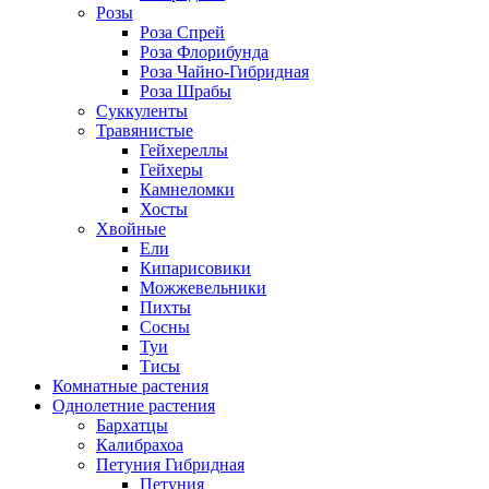
Розы
Роза Спрей
Роза Флорибунда
Роза Чайно-Гибридная
Роза Шрабы
Суккуленты
Травянистые
Гейхереллы
Гейхеры
Камнеломки
Хосты
Хвойные
Ели
Кипарисовики
Можжевельники
Пихты
Сосны
Туи
Тисы
Комнатные растения
Однолетние растения
Бархатцы
Калибрахоа
Петуния Гибридная
Петуния