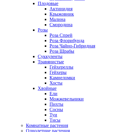
Плодовые
Актинидия
Крыжовник
Малина
Смородина
Розы
Роза Спрей
Роза Флорибунда
Роза Чайно-Гибридная
Роза Шрабы
Суккуленты
Травянистые
Гейхереллы
Гейхеры
Камнеломки
Хосты
Хвойные
Ели
Можжевельники
Пихты
Сосны
Туи
Тисы
Комнатные растения
Однолетние растения