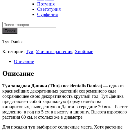
Потуния
Светотуния
Сурфиния
Поиск
товаров
Поиск
Туя Danica
Категории:
Туи
,
Уличные растения
,
Хвойные
Описание
Описание
Туя западная Даника (Thuja occidentalis Danica)
— одно из
красивейших декоративных растений современного сада,
сохраняющее свою декоративность круглый год. Туя Даника
представляет собой карликовую форму семейства
кипарисовых, выведенную в Дании в середине 20 века. Растет
медленно, в год по 5 см в высоту и ширину. Высота взрослого
растения 60 см, и столько же в диаметре.
Для посадки туи выбирают солнечные места. Хотя растение