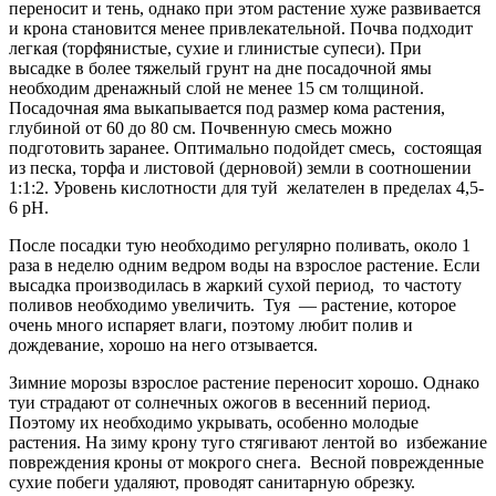
переносит и тень, однако при этом растение хуже развивается
и крона становится менее привлекательной. Почва подходит
легкая (торфянистые, сухие и глинистые супеси). При
высадке в более тяжелый грунт на дне посадочной ямы
необходим дренажный слой не менее 15 см толщиной.
Посадочная яма выкапывается под размер кома растения,
глубиной от 60 до 80 см. Почвенную смесь можно
подготовить заранее. Оптимально подойдет смесь, состоящая
из песка, торфа и листовой (дерновой) земли в соотношении
1:1:2. Уровень кислотности для туй желателен в пределах 4,5-
6 pH.
После посадки тую необходимо регулярно поливать, около 1
раза в неделю одним ведром воды на взрослое растение. Если
высадка производилась в жаркий сухой период, то частоту
поливов необходимо увеличить. Туя — растение, которое
очень много испаряет влаги, поэтому любит полив и
дождевание, хорошо на него отзывается.
Зимние морозы взрослое растение переносит хорошо. Однако
туи страдают от солнечных ожогов в весенний период.
Поэтому их необходимо укрывать, особенно молодые
растения. На зиму крону туго стягивают лентой во избежание
повреждения кроны от мокрого снега. Весной поврежденные
сухие побеги удаляют, проводят санитарную обрезку.