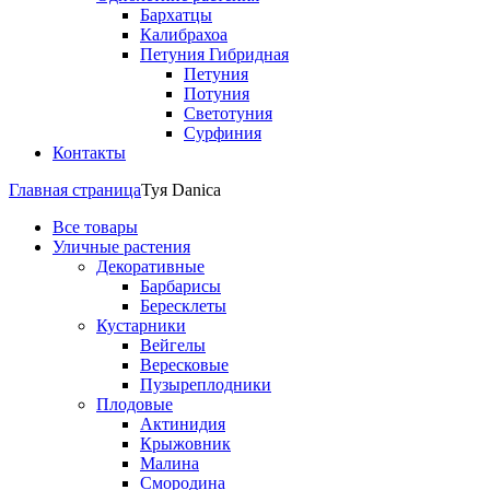
Бархатцы
Калибрахоа
Петуния Гибридная
Петуния
Потуния
Светотуния
Сурфиния
Контакты
Главная страница
Туя Danica
Все товары
Уличные растения
Декоративные
Барбарисы
Бересклеты
Кустарники
Вейгелы
Вересковые
Пузыреплодники
Плодовые
Актинидия
Крыжовник
Малина
Смородина