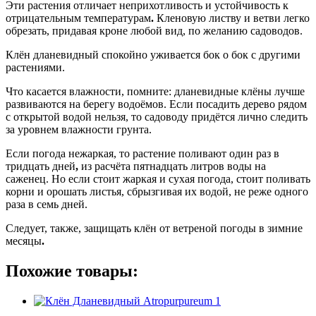
Эти растения отличает неприхотливость и устойчивость к
отрицательным температурам
.
Кленовую листву и ветви легко
обрезать, придавая кроне любой вид, по желанию садоводов.
Клён дланевидный спокойно уживается бок о бок с другими
растениями.
Что касается влажности, помните: дланевидные клёны лучше
развиваются на берегу водоёмов. Если посадить дерево рядом
с открытой водой нельзя, то садоводу придётся лично следить
за уровнем влажности грунта.
Если погода нежаркая, то растение поливают один раз в
тридцать дней
,
из расчёта пятнадцать литров воды на
саженец. Но если стоит жаркая и сухая погода, стоит поливать
корни и орошать листья, сбрызгивая их водой, не реже одного
раза в семь дней.
Следует, также, защищать клён от ветреной погоды в зимние
месяцы
.
Похожие товары: