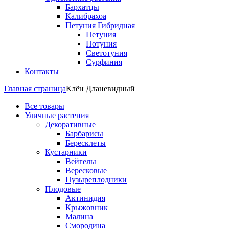
Бархатцы
Калибрахоа
Петуния Гибридная
Петуния
Потуния
Светотуния
Сурфиния
Контакты
Главная страница
Клён Дланевидный
Все товары
Уличные растения
Декоративные
Барбарисы
Бересклеты
Кустарники
Вейгелы
Вересковые
Пузыреплодники
Плодовые
Актинидия
Крыжовник
Малина
Смородина