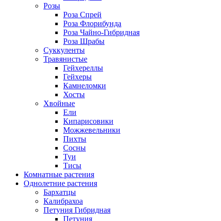
Розы
Роза Спрей
Роза Флорибунда
Роза Чайно-Гибридная
Роза Шрабы
Суккуленты
Травянистые
Гейхереллы
Гейхеры
Камнеломки
Хосты
Хвойные
Ели
Кипарисовики
Можжевельники
Пихты
Сосны
Туи
Тисы
Комнатные растения
Однолетние растения
Бархатцы
Калибрахоа
Петуния Гибридная
Петуния