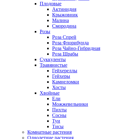
Плодовые
Актинидия
Крыжовник
Малина
Смородина
Розы
Роза Спрей
Роза Флорибунда
Роза Чайно-Гибридная
Роза Шрабы
Суккуленты
Травянистые
Гейхереллы
Гейхеры
Камнеломки
Хосты
Хвойные
Ели
Можжевельники
Пихты
Сосны
Туи
Тисы
Комнатные растения
Однолетние растения