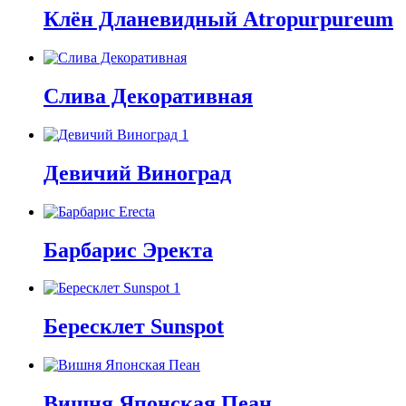
Клён Дланевидный Atropurpureum
Слива Декоративная
Девичий Виноград
Барбарис Эректа
Бересклет Sunspot
Вишня Японская Пеан